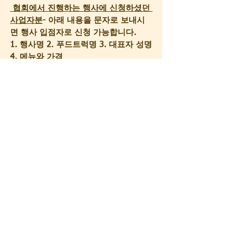
 협회에서 진행하는 행사에 신청하셨던 
사업자분
- 아래 내용을 문자로 보내시
면 행사 입점자로 신청 가능합니다.
1. 행사명 2. 푸드트럭명 3. 대표자 성명 
4. 메뉴와 가격
※필독
. 입점참고사항
1) 우천 및 행사운영측 발주 취소로 인
한 경우 외의 입점료 환불은 불가하오
니 신중하게 결정하여 신청 바랍니다.
2) 행사 참여시 매출액은 참여한 푸드트
럭 업체별 경쟁력(판매가격 및 메뉴)에 
따라 상이하므로, 매출 부족으로 인한 
손실에 따른 재료비,인건비 및 기타 운
영관련 비용은 협회에서 보장하지 못하