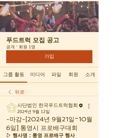
푸드트럭 모집 공고
공개
·
회원 1명
가입
그룹 활동
미디어
파일
회원
소개
뒤로
사단법인 한국푸드트럭협회
2024년 9월 12일
-마감-[2024년 9월21일~10월
6일] 통영시 프로배구대회
▷ 행사명 : 통영 프로배구 행사