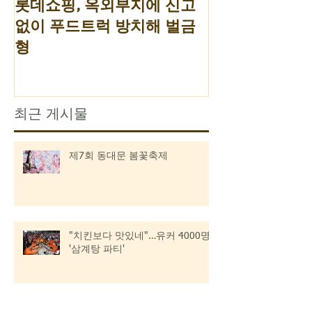
롯데쇼핑, 옥외부지에 신고
없이 푸드트럭 방치해 벌금
형
최근 게시물
제7회 동대문 봄꽃축제
"치킨보다 맛있네"…유커 4000명
'삼계탕 파티'