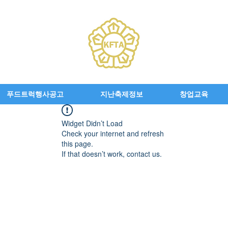
푸드트럭행사공고
지난축제정보
창업교육
Widget Didn’t Load
Check your internet and refresh
this page.
If that doesn’t work, contact us.