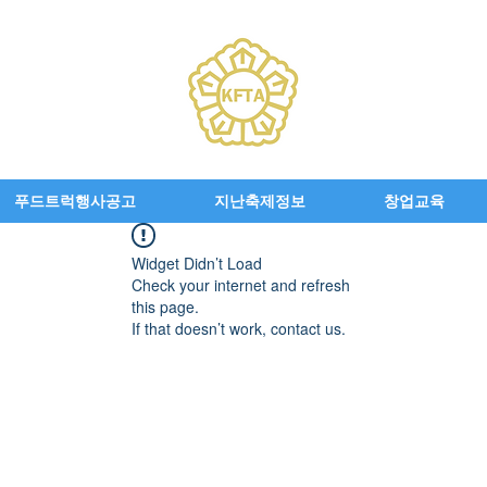
푸드트럭행사공고
지난축제정보
창업교육
Widget Didn’t Load
Check your internet and refresh
this page.
If that doesn’t work, contact us.