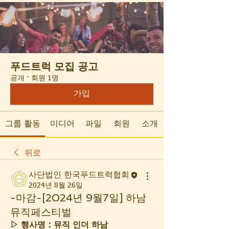
푸드트럭 모집 공고
공개
·
회원 1명
가입
그룹 활동
미디어
파일
회원
소개
뒤로
사단법인 한국푸드트럭협회
2024년 8월 26일
-마감-[2024년 9월7일] 하남
뮤직페스티벌
▷ 행사명 : 뮤직 인더 하남