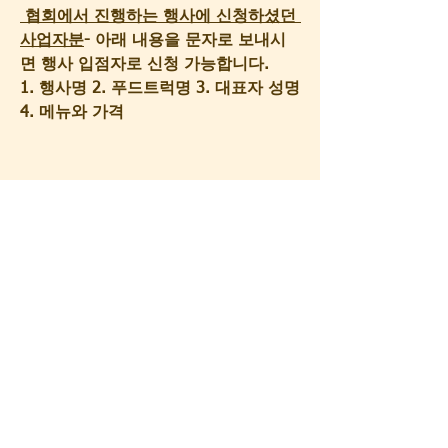
 협회에서 진행하는 행사에 신청하셨던 
사업자분
- 아래 내용을 문자로 보내시
면 행사 입점자로 신청 가능합니다.
1. 행사명 2. 푸드트럭명 3. 대표자 성명 
4. 메뉴와 가격
※필독
. 입점참고사항
1) 우천 및 행사운영측 발주 취소로 인
한 경우 외의 입점료 환불은 불가하오
니 신중하게 결정하여 신청 바랍니다.
2) 행사 참여시 매출액은 참여한 푸드트
럭 업체별 경쟁력(판매가격 및 메뉴)에 
따라 상이하므로, 매출 부족으로 인한 
손실에 따른 재료비,인건비 및 기타 운
영관련 비용은 협회에서 보장하지 못하