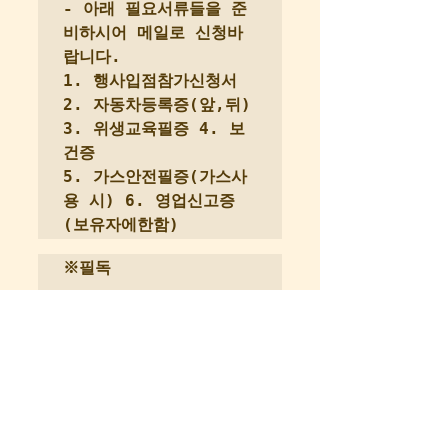
- 아래 필요서류들을 준
비하시어 메일로 신청바
랍니다.

1. 행사입점참가신청서 
2. 자동차등록증(앞,뒤) 
3. 위생교육필증 4. 보
건증

5. 가스안전필증(가스사
용 시) 6. 영업신고증
(보유자에한함)
※필독
A. 입점참고사항
1) 우천 및 행사운영측 
발주 취소로 인한 경우 
외의 입점료 환불은 불가
하오니 신중하게 결정하
여 신청 바랍니다.
