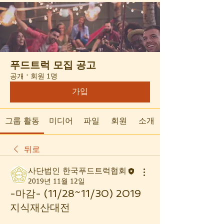
푸드트럭 모집 공고
공개
·
회원 1명
가입
그룹 활동
미디어
파일
회원
소개
뒤로
사단법인 한국푸드트럭협회
2019년 11월 12일
-마감- (11/28~11/30) 2019
지식재산대전