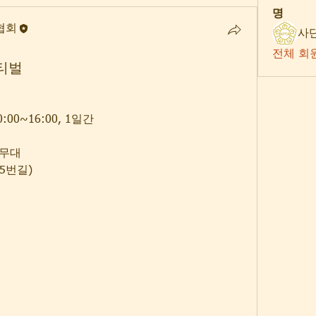
명
협회
전체 회원
스티벌
:00~16:00, 1일간 
린무대
5번길)