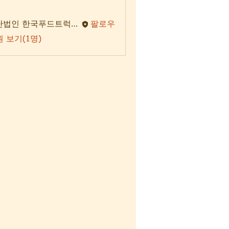
사단법인 한국푸드트럭협회
팔로우
 보기(1명)