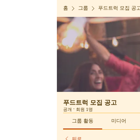
홈
그룹
푸드트럭 모집 공
푸드트럭 모집 공고
공개
·
회원 1명
그룹 활동
미디어
뒤로