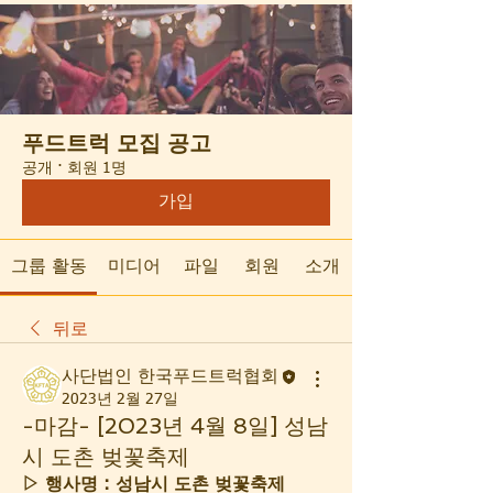
푸드트럭 모집 공고
공개
·
회원 1명
가입
그룹 활동
미디어
파일
회원
소개
뒤로
사단법인 한국푸드트럭협회
2023년 2월 27일
-마감- [2023년 4월 8일] 성남
시 도촌 벚꽃축제
▷ 행사명 : 성남시 도촌 벚꽃축제