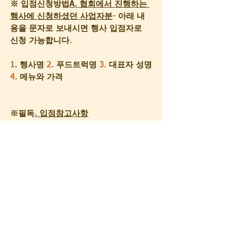
※ 입점신청방법
A
.
 협회에서 진행하는 
행사에 신청하셨던 사업자분
-
 아래 내
용을 문자로 보내시면 행사 입점자로 
신청 가능합니다
.
1
.
 행사명 
2.
 푸드트럭명 
3.
 대표자 성명 
4.
 메뉴와 가격
※필독
.
 입점참고사항
1
)
 우천 및 행사운영측 발주 취소로 인
한 경우 외의 입점료 환불은 불가하오
니 신중하게 결정하여 신청 바랍니다
.
2
)
 행사 참여시 매출액은 참여한 푸드트
럭 업체별 경쟁력
(
판매가격 및 메뉴
)
에 
따라 상이하므로
,
 매출 부족으로 인한 
손실에 따른 재료비 및 유류비는 협회