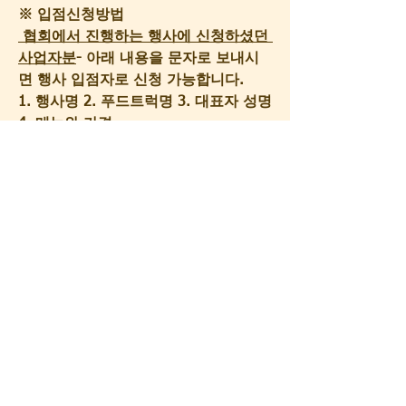
※ 입점신청방법
 협회에서 진행하는 행사에 신청하셨던 
사업자분
- 아래 내용을 문자로 보내시
면 행사 입점자로 신청 가능합니다.
1. 행사명 2. 푸드트럭명 3. 대표자 성명 
4. 메뉴와 가격
※필독
. 입점참고사항
1) 우천 및 행사운영측 발주 취소로 인
한 경우 외의 입점료 환불은 불가하오
니 신중하게 결정하여 신청 바랍니다.
2) 행사 참여시 매출액은 참여한 푸드트
럭 업체별 경쟁력(판매가격 및 메뉴)에 
따라 상이하므로, 매출 부족으로 인한 
손실에 따른 재료비,인건비 및 기타 운