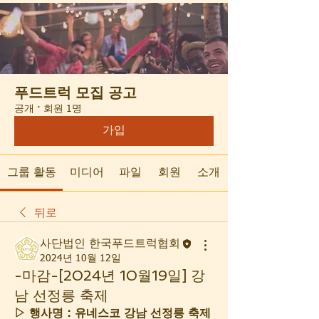
푸드트럭 모집 공고
공개
·
회원 1명
가입
그룹 활동
미디어
파일
회원
소개
뒤로
사단법인 한국푸드트럭협회
2024년 10월 12일
-마감-[2024년 10월19일] 강
남 선정릉 축제
▷ 행사명 : 유네스코 강남 선정릉 축제