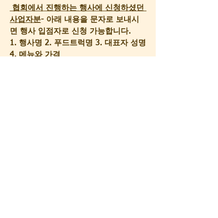
 협회에서 진행하는 행사에 신청하셨던 
사업자분
- 아래 내용을 문자로 보내시
면 행사 입점자로 신청 가능합니다.
1. 행사명 2. 푸드트럭명 3. 대표자 성명 
4. 메뉴와 가격
※필독
. 입점참고사항
1) 우천 및 행사운영측 발주 취소로 인
한 경우 외의 입점료 환불은 불가하오
니 신중하게 결정하여 신청 바랍니다.
2) 행사 참여시 매출액은 참여한 푸드트
럭 업체별 경쟁력(판매가격 및 메뉴)에 
따라 상이하므로, 매출 부족으로 인한 
손실에 따른 재료비,인건비 및 기타 운
영관련 비용은 협회에서 보장하지 못하