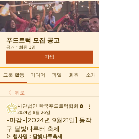
푸드트럭 모집 공고
공개
·
회원 1명
가입
그룹 활동
미디어
파일
회원
소개
뒤로
사단법인 한국푸드트럭협회
2024년 8월 26일
-마감-[2024년 9월21일] 동작
구 달빛나루터 축제
▷ 행사명 : 달빛나루축제