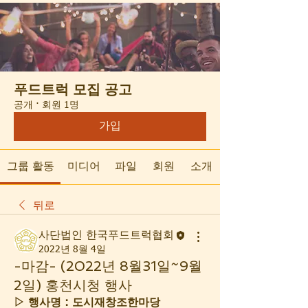
푸드트럭 모집 공고
공개
·
회원 1명
가입
그룹 활동
미디어
파일
회원
소개
뒤로
사단법인 한국푸드트럭협회
2022년 8월 4일
-마감- (2022년 8월31일~9월
2일) 홍천시청 행사
▷ 행사명 : 도시재창조한마당