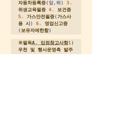
자동차등록증
(앞,뒤)
3.
위생교육필증 
4.
 보건증
5.
 가스안전필증
(
가스사
용 시
)
6.
 영업신고증
(
보유자에한함
)
※필독
A
.
 입점참고사항
1
)
우천 및 행사운영측 발주 
취소로 인한 경우 외의 
입점료 환불은 불가하오
니 신중하게 결정하여 신
청 바랍니다
.2
)
 행사 참
여시 매출액은 참여한 푸
드트럭 업체별 경쟁력
(
판
매가격 및 메뉴
)
에 따라 
상이하므로
,
 매출 부족으
로 인한 손실에 따른 재
료비 및 유류비는 협회에
서 보장하지 못하오니 이 