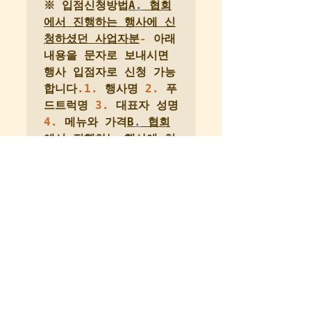
※ 입점신청방법
A
.
 협회
에서 진행하는 행사에 신
청하셨던 사업자분
-
 아래 
내용을 문자로 보내시면 
행사 입점자로 신청 가능
합니다
.1.
 행사명 
2.
 푸
드트럭명 
3.
 대표자 성명 
4.
 메뉴와 가격
B
.
 협회
에서 진행하는 행사에 처
음 신청 하시는 분
-
 아래 
필요서류들을 준비하시어 
메일로 신청바랍니다
.1.
행사입점참가신청서 
2.
자동차등록증
(앞,뒤)
3.
위생교육필증 
4.
 보건증
5.
 가스안전필증
(
가스사
용 시
)
6.
 영업신고증
(
보유자에한함
)