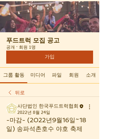
푸드트럭 모집 공고
공개
·
회원 1명
가입
그룹 활동
미디어
파일
회원
소개
뒤로
사단법인 한국푸드트럭협회
2022년 8월 24일
-마감- (2022년9월16일~18
일) 송파석촌호수 야호 축제