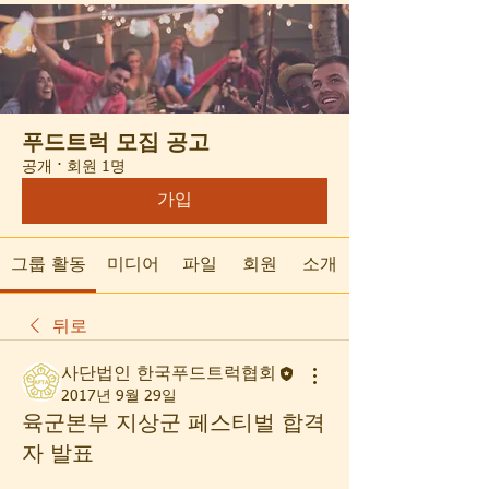
푸드트럭 모집 공고
공개
·
회원 1명
가입
그룹 활동
미디어
파일
회원
소개
뒤로
사단법인 한국푸드트럭협회
2017년 9월 29일
육군본부 지상군 페스티벌 합격
자 발표