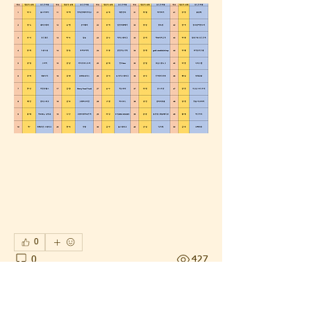
0
0
427
Write a comment...