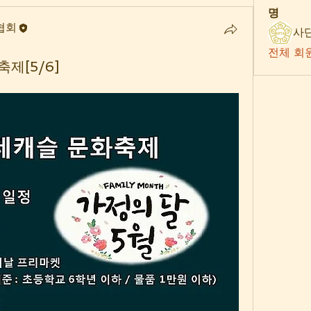
명
협회
전체 회원
제[5/6]