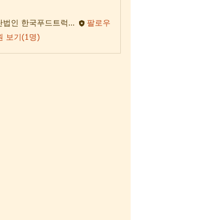
사단법인 한국푸드트럭협회
팔로우
 보기(1명)