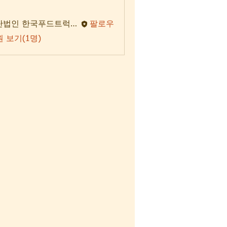
사단법인 한국푸드트럭협회
팔로우
 보기(1명)