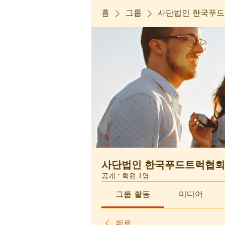
홈
그룹
사단법인 한국푸드
사단법인 한국푸드트럭협회
공개
·
회원 1명
그룹 활동
미디어
뒤로