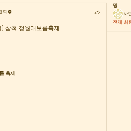
명
협회
전체 회원
5일] 삼척 정월대보름축제
보름 축제