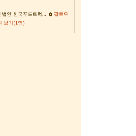
사단법인 한국푸드트럭협회
팔로우
 보기(1명)