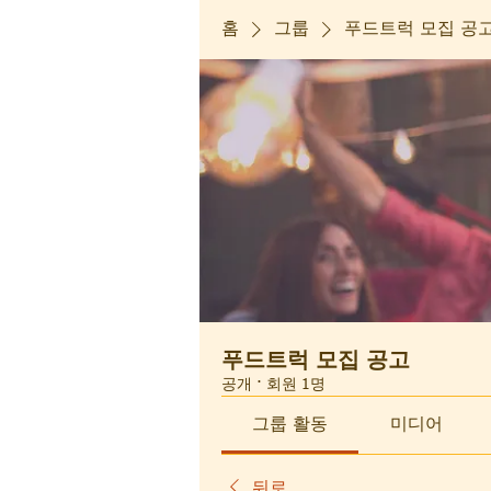
홈
그룹
푸드트럭 모집 공
푸드트럭 모집 공고
공개
·
회원 1명
그룹 활동
미디어
뒤로